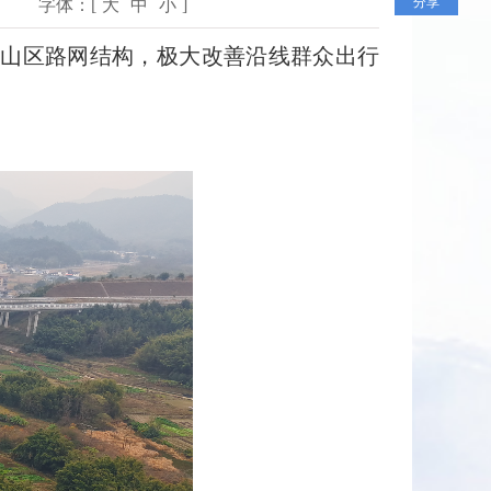
分享
字体：[
大
中
小
]
山区路网结构，极大改善沿线群众出行