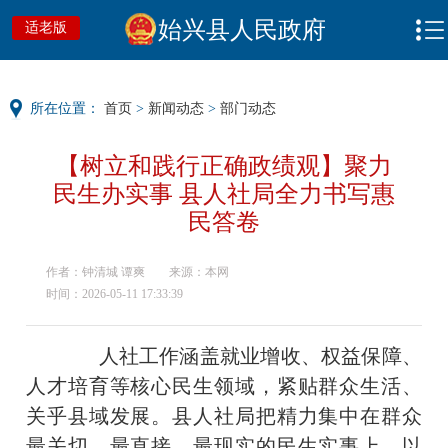
始兴县人民政府
适老版
所在位置：
首页
>
新闻动态
>
部门动态
【树立和践行正确政绩观】聚力
民生办实事 县人社局全力书写惠
民答卷
作者：钟清城 谭爽
来源：本网
时间：2026-05-11 17:33:39
人社工作涵盖就业增收、权益保障、
人才培育等核心民生领域，紧贴群众生活、
关乎县域发展。县人社局把精力集中在群众
最关切、最直接、最现实的民生实事上，以