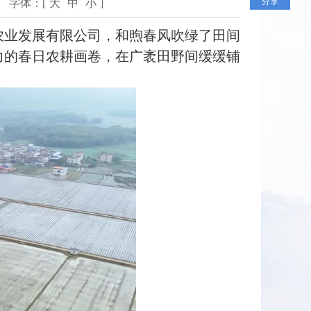
分享
字体：[
大
中
小
]
业发展有限公司，和煦春风吹绿了田间
力的春日农耕画卷，在广袤田野间缓缓铺