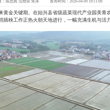
者：陈思茜 范熠荣 朱涛
发布时间：2026-04-09 18:11:08
黄金关键期。在始兴县省级蔬菜现代产业园美青农
稻插秧工作正热火朝天地进行，一幅充满生机与活