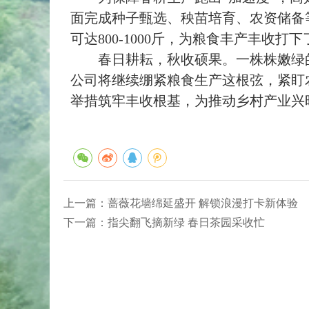
面完成种子甄选、秧苗培育、农资储备
可达800-1000斤，为粮食丰产丰收打
春日耕耘，秋收硕果。一株株嫩绿的
公司将继续绷紧粮食生产这根弦，紧盯
举措筑牢丰收根基，为推动乡村产业兴
上一篇：
蔷薇花墙绵延盛开 解锁浪漫打卡新体验
下一篇：
指尖翻飞摘新绿 春日茶园采收忙