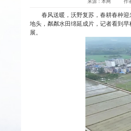
来源：本网
作
春风送暖，沃野复苏，春耕春种迎来
地头，粼粼水田绵延成片，记者看到早
展。