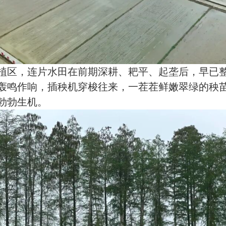
区，连片水田在前期深耕、耙平、起垄后，早已整
轰鸣作响，插秧机穿梭往来，一茬茬鲜嫩翠绿的秧
勃勃生机。