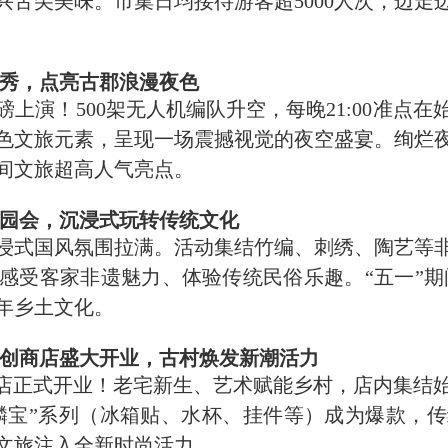
兴舌尖美味。市集日均接待游客超5000人次，边走
空秀，点亮古郡浪漫夜色
演！500架无人机编队升空，每晚21:00准点在
色文旅元素，呈现一场震撼视觉的夜空盛宴。绚烂
夜间文旅超高人气亮点。
游园会，沉浸式玩转传统文化
浸式国风氛围拉满。活动集结竹编、刺绣、陶艺等
感受客家非遗魅力、体验传统民俗乐趣。“五一
”
期
年乡土文化。
文创商店盛大开业，古村焕发新潮活力
店正式开业！老宅新生、艺术赋能乡村，店内集结
麟宝
”系列（冰箱贴、水杯、挂件等）成为爆款，
文旅注入全新时尚活力。