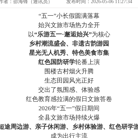
作者：邵海锋（通讯员）
发布时间：2026-05-06 11:27:34
“五一
”小
长假圆满落幕
始兴文旅市场热力全开
以
“乐游五一·邂逅始兴”
为核心
乡村潮流盛会、非遗古韵游园
星光无人机秀、特色美食市集
红色国防研学
轮番上演
围楼古村烟火升腾
生态田园风光正好
交出了氛围感、体验感
红色教育感拉满的假日文旅答卷
2026年“五一
”
假日期间
全县文旅市场持续火爆
短途周边游、亲子休闲游、乡村体验游、红色研学
成为出行主流