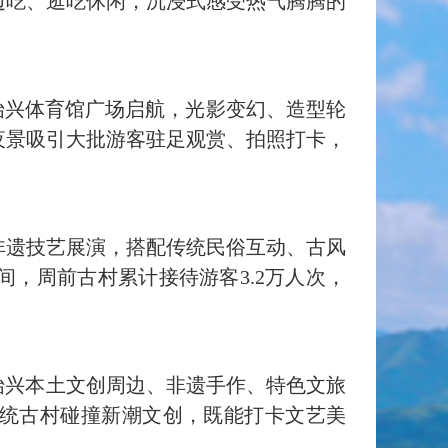
边吃、逛吃休闲，沉浸式感受热气腾腾的
始兴体育馆广场启航，光影变幻、造型轮
夜景吸引大批游客驻足观赏、拍照打卡，
非遗技艺展演，搭配传统民俗互动、古风
间，周前古村累计接待游客
3.2万人次，
始兴本土文创周边、非遗手作、特色文旅
传统古村碰撞新潮文创，既能打卡文艺美