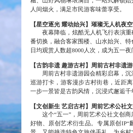
糍、山野风物琳琅满目，一站式解锁始
人间烟火，满足市民游客味蕾享受。
【星空逐光 耀动始兴】璀璨无人机夜
夜幕降临，炫酷无人机飞行表演重磅上
番切换，融合客家围楼、山水始兴、特
日均观赏人数超8000人次，成为五一
【古韵非遗 趣游古村】周前古村非遗
周前古村
非遗游园会精彩启幕，沉
巡游打卡，游客漫步古村街巷，近距离
一步一景皆是古韵风情，沉浸式邂逅千
【文创新生 艺启古村】周前艺术公社
这个“五一
”
，周前艺术公社文创商
好物、原创艺术衍生品。专属原创
IP“
景，又能挑选特色文旅伴手礼，为乡村