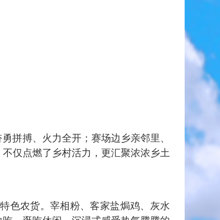
奋勇拼搏、火力全开；赛场边乡亲邻里、
，不仅点燃了乡村活力，更汇聚浓浓乡土
特色农货。宰相粉、客家盐焗鸡、灰水