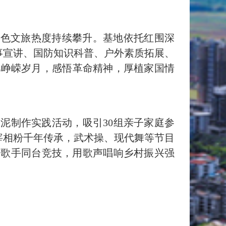
红色文旅热度持续攀升。基地依托红围深
事宣讲、国防知识科普、户外素质拓展、
忆峥嵘岁月，感悟革命精神，厚植家国情
泥制作实践活动，吸引30组亲子家庭参
宰相粉千年传承，武术操、现代舞等节目
间歌手同台竞技，用歌声唱响乡村振兴强