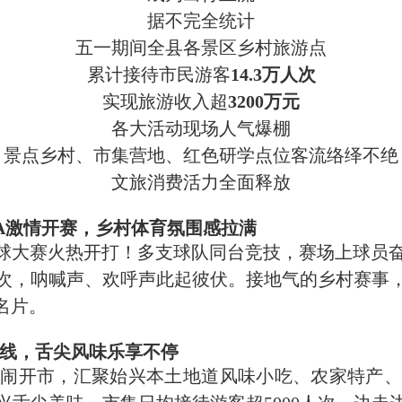
据不完全统计
五一期间全县各景区乡村旅游点
累计接待市民游客
14.3万人次
实现旅游收入超
3200万元
各大活动现场人气爆棚
景点乡村、市集营地、红色研学点位客流络绎不绝
文旅消费活力全面释放
BA激情开赛，乡村体育氛围感拉满
篮球大赛火热开打！多支球队同台竞技，赛场上球员
次，呐喊声、欢呼声此起彼伏。接地气的乡村赛事
名片。
上线，舌尖风味乐享不停
开市，汇聚始兴本土地道风味小吃、农家特产、