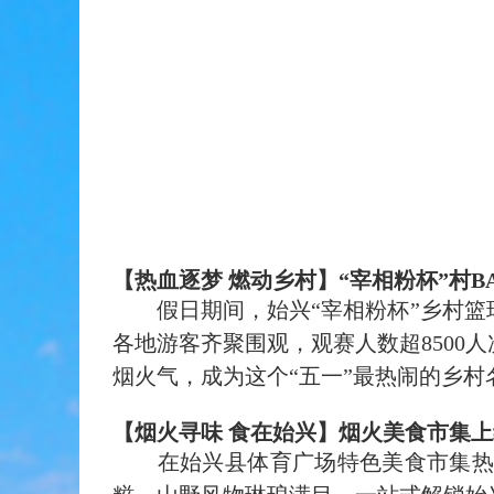
【热血逐梦 燃动乡村】“宰相粉杯”村
假日期间，始兴“
宰相粉杯
”乡村
各地游客齐聚围观，观赛人数超8500
人
烟火气，成为这个“五一
”
最热闹的乡村
【烟火寻味 食在始兴】烟火美食市集
在始兴县体育广场特色美食市集热闹