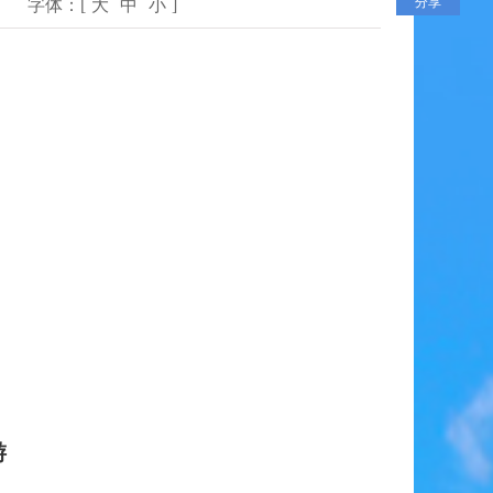
分享
字体：[
大
中
小
]
游