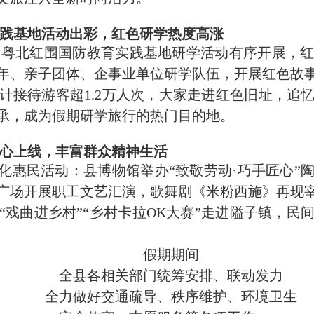
实践基地活动出彩，红色研学热度高涨
”粤北
红围
国防教育实践基地研学活动有序开展，
年、亲子团体、企事业单位研学队伍，开展红色故
计接待游客超1.2万人次，大家走进红色旧址，追
承，成为假期研学旅行的热门目的地。
暖心上线，丰富群众精神生活
化惠民活动：县博物馆举办“致敬劳动·巧手匠心”陶
广场开展职工文艺汇演，歌舞剧《
米粉西施
》再现
“戏曲进乡村”“乡村卡拉OK大赛”走进隘子镇，民
假期期间
全县各相关部门统筹安排、联动发力
全力做好交通疏导、秩序维护、
环境卫生