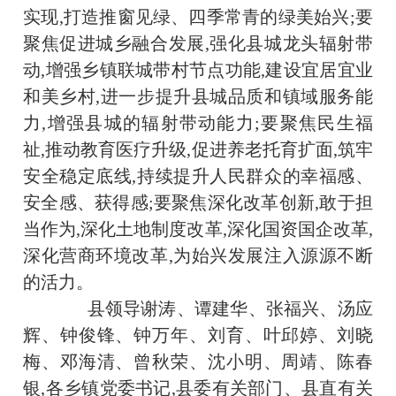
实现,打造推窗见绿、四季常青的绿美始兴;要
聚焦促进城乡融合发展,强化县城龙头辐射带
动,增强乡镇联城带村节点功能,建设宜居宜业
和美乡村,进一步提升县城品质和镇域服务能
力,增强县城的辐射带动能力;要聚焦民生福
祉,推动教育医疗升级,促进养老托育扩面,筑牢
安全稳定底线,持续提升人民群众的幸福感、
安全感、获得感;要聚焦深化改革创新,敢于担
当作为,深化土地制度改革,深化国资国企改革,
深化营商环境改革,为始兴发展注入源源不断
的活力。
县领导谢涛、谭建华、张福兴、汤应
辉、钟俊锋、钟万年、刘育、叶邱婷、刘晓
梅、邓海清、曾秋荣、沈小明、周靖、陈春
银,各乡镇党委书记,县委有关部门、县直有关