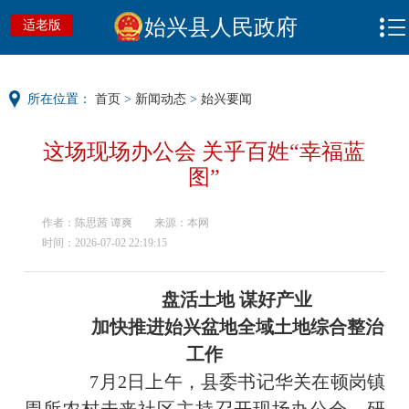
始兴县人民政府
适老版
所在位置：
首页
>
新闻动态
>
始兴要闻
这场现场办公会 关乎百姓“幸福蓝
图”
作者：陈思茜 谭爽
来源：本网
时间：2026-07-02 22:19:15
盘活土地 谋好产业
加快推进
始兴盆地
全域土地综合整治
工作
7月2日上午，县委书记华关在顿岗镇