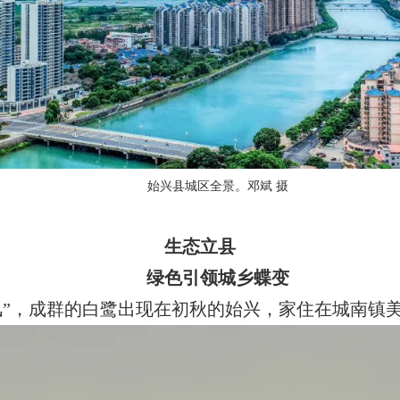
始兴县城区全景。邓斌 摄
生态立县
绿色引领城乡蝶变
，成群的白鹭出现在初秋的始兴，家住在城南镇美