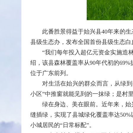
此番胜景得益于始兴县40年来的生态
县级生态办，发布全国首份县级生态白
“我们每年投入超亿元资金实施造林
绍，该县森林覆盖率从90年代初的69%
位于广东前列。
对生活在始兴的群众而言，从绿到美
小区”中推窗就能见到的一抹绿；是村里的古
绿在身边、美在眼前。近年来，始兴
缝插绿，实现了县城绿化覆盖率达50%
小城居民的“日常标配”。