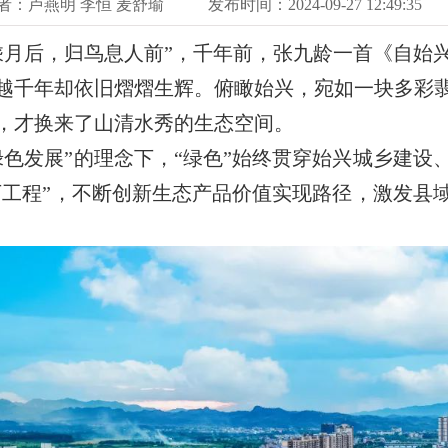
者：卢燕明 李恒 麦舒瑜
发布时间：2024-09-27 12:49:35
月后，归鸟息人前”，千年前，张九龄一首《自始兴
越千年却依旧熠熠生辉。俯瞰始兴，宛如一块多彩
，才换来了山清水秀的生态空间。
发展”的理念下，“绿色”始终贯穿始兴城乡建设
千万工程”，不断创新生态产品价值实现路径，激发县