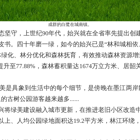
成群的白鹭在城南镇。
坚守，上世纪90年代，始兴就在全省率先提出创建
皮书。四十年磨一绿，如今的始兴已是“林和城相依
绿化、林分优化和森林抚育，有效推动森林资源增量
提升至77.88%，森林蓄积量达1674万立方米、
是具象到生活中的每个细节，是傍晚在墨江两岸散步
树公园游客越来越多......
将绿美建设融入城市更新，在推进老旧小区改造中
以上、人均公园绿地面积达19.2平方米，林江环