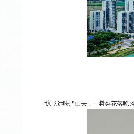
“惊飞远映碧山去，一树梨花落晚风”