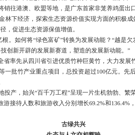
将销往港澳、欧盟等地，是广东首家非笼养鸡蛋出
林下经济，探索生态资源价值实现方面的积极成效
路径，促进生态资源保值增值。
。如何将“绿色富矿”转换为发展动能？“越是欠
科技创新开辟的发展新赛道，塑造的发展新动能。”
省率先从四川省引进优质竹种巨黄竹，大力发展竹
等一批竹产业重点项目，总投资超过100亿元。先
。
投产，始兴“百千万工程”呈现一片生机勃勃、繁荣
、旅游接待人数和旅游收入分别增长69.2%和136.4%
古绿共兴
生态与人文交相辉映