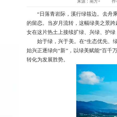
来源：南方+
作
“日落青岩际，溪行绿筱边。去舟乘
的留恋。当岁月流转，这幅绿美之景跨
女在这片热土上接续扩绿、兴绿、护绿
始于绿，兴于美。在“生态优先、绿色
始兴正逐绿向“新”，以绿美赋能“百
转化为发展胜势。