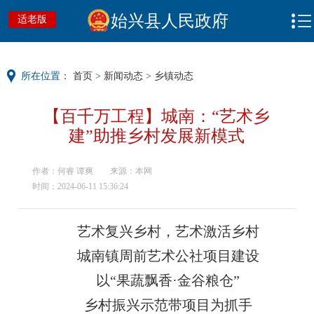
始兴县人民政府
适老版
所在位置：
首页
>
新闻动态
>
乡镇动态
【百千万工程】城南：“艺术乡
建”助推乡村发展新模式
作者：何睿 谭爽
来源：本网
时间：2024-06-11 15:36:24
艺术复兴乡村，艺术激活乡村
城南镇周前艺术公社项目建设
以“果蔬飘香·金谷粮仓”
乡村振兴示范带项目为抓手