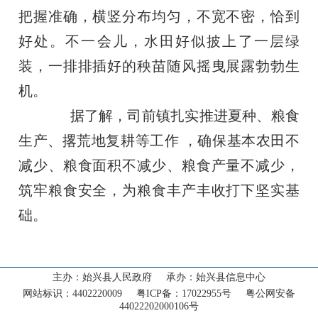
把握准确，横竖分布均匀，不宽不密，恰到
好处。不一会儿，水田好似披上了一层绿
装，一排排插好的秧苗随风摇曳展露勃勃生
机。
据了解，司前镇扎实推进夏种、粮食
生产、撂荒地复耕等工作 ，确保基本农田不
减少、粮食面积不减少、粮食产量不减少，
筑牢粮食安全，为粮食丰产丰收打下坚实基
首页
础。
走进始兴
‹
新闻动态
‹
主办：始兴县人民政府 承办：始兴县信息中心
网站标识：4402220009 粤ICP备：17022955号 粤公网安备
政务公开
44022202000106号
‹