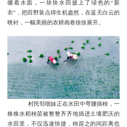
缀着水面，一块块水田披上了绿色的“新
衣”，把田野装点得生机盎然，在蓝天白云的
映衬，一幅美丽的农耕画卷徐徐展开。
村民邹细妹正在水田中弯腰插秧，一
株株水稻秧苗被整整齐齐地插进土壤肥沃的
水田里，不仅迅速快捷，秧苗之的间距离也