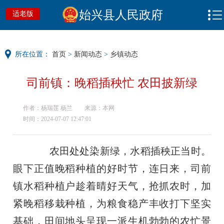
始兴县人民政府
适老版
所在位置：
首页
>
新闻动态
>
乡镇动态
司前镇：晚稻插秧忙 农田披新绿
作者：杨瑞莲 杨兰
来源：本网
时间：2024-07-07 12:47:01
农田处处染新绿，水稻插秧正当时。
眼下正值晚稻种植的好时节，连日来，司前
镇水稻种植户趁着晴好天气，抢抓农时，加
紧晚稻移栽种植，为粮食稳产丰收打下坚实
基础，田间地头呈现一派生机勃勃的农忙景