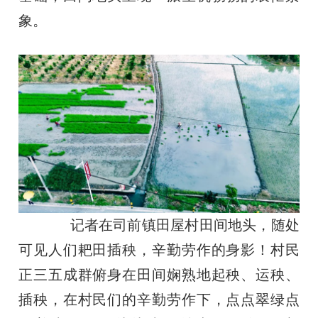
象。
记者在司前镇田屋村田间地头，随处
可见人们耙田插秧，辛勤劳作的身影！村民
正三五成群俯身在田间娴熟地起秧、运秧、
插秧，在村民们的辛勤劳作下，点点翠绿点