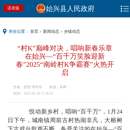
始兴县人民政府
适老版
所在位置：
首页
>
新闻动态
>
乡镇动态
“村K”巅峰对决，唱响新春乐章
在始兴—“百千万笑脸迎新
春”2025“南岭村K争霸赛”火热开
启
作者：郭莹 李梓玮
来源：本网
时间：2025-01-26 17:36:55
悦动新乡村，唱响“百千万”，1月24
日下午，城南镇周前古村热闹非凡，大榕树
下古戏台歌声不断，备受关注的在始兴—“百