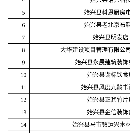
4
始兴县诺兴科技
5
始兴县科恩厨房电
6
始兴县老北京布鞋
7
始兴县明发店
8
大华建设项目管理有限公司
9
始兴县永晨建筑装饰
10
始兴县谢标饮食
11
始兴县风度九龄书
12
始兴县正鑫竹片
13
始兴县金信装饰
14
始兴县马市镇运兴木材