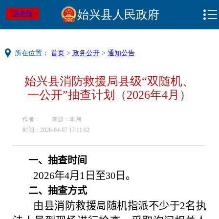
始兴县人民政府
适老版
所在位置：
首页
>
政务公开
>
通知公告
始兴县消防救援局县级“双随机、
一公开”抽查计划（2026年4月）
作者：
来源：本网
时间：2026-04-07 17:11:02
一、抽查时间
202
年
月
1
日至
日
。
6
4
30
二、抽查方式
由县消防救援
随机指派不少于
2
名执
局