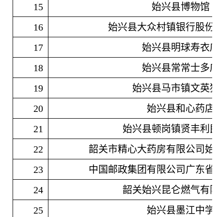
15
始兴县博物馆
16
始兴县大众村镇银行股份
17
始兴县明球寿衣
18
始兴县常常士多
19
始兴县马市镇文英
20
始兴县和心药店
21
始兴县顿岗镇贤丰利
22
韶关市精心大药房有限公司始
23
中国邮政集团有限公司广东省
24
韶关始兴昆仑燃气有
25
始兴县墨江中学