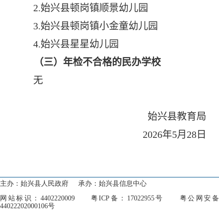
2.
始兴县顿岗镇顺景幼儿园
3.
始兴县顿岗镇小金童幼儿园
4.
始兴县星星幼儿园
（三）年检不合格的民办学校
无
始兴县教育局
2026
年
5
月
28
日
首页
走进始兴
‹
主办：始兴县人民政府 承办：始兴县信息中心
新闻动态
‹
网站标识：4402220009 粤ICP备：17022955号 粤公网安备
44022202000106号
政务公开
‹