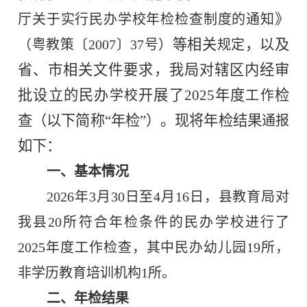
》
厅关于实行民办学校年检检查制度的通知
等相关
，以及
（
粤教策〔
2007
〕
37
号
）
规定
省、市相关文件要求，我局对辖区内经审
批设立的民办
开展了
2025
年度
检
学校
工作
查（以下简称“年检”）。现将年检结果
通报
如下：
一、基本情况
2026
年
3
月
30
日至
4
月
16
日，县教育局对
我县
20
所符合年检条件的民办学校进行了
2025
年度工作检查，其中民办幼儿园
19
所，
非学历教育培训机构
1
所。
二、年检结果