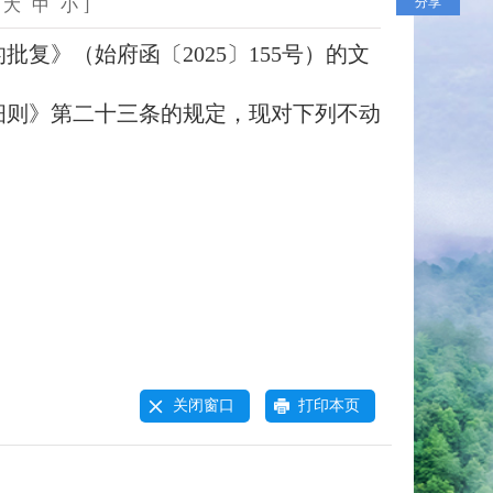
分享
大
中
小
]
》（始府函〔2025〕155号）的文
。
则》第二十三条的规定，现对下列不动
关闭窗口
打印本页