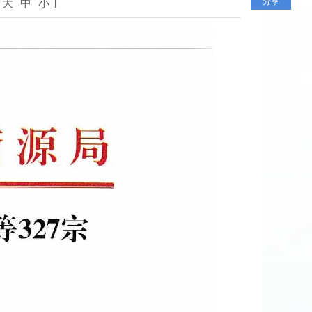
分享
大
中
小
]