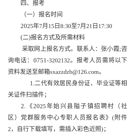
四、报考
（一）报名时间
20
25
年
7
月
15
日
8:30
至
7
月
21
日
17:30
(
)
二
报名方式及所需材料
;
采取网上报名方式。
联系人：
张小霞
咨
0751-
询电话：
3202132
。报考人员需将以下
资料发送至邮箱
sxazzdzb@126.com
。
1.
二代有效居民身份证、毕业证等相
关
证件扫描件
；
2.
20
《
25
年始兴县
隘子镇
招聘村（社
区）党群服务中心专职人员报名表》
(
附件
2
，自行下载填写，需插入彩色近照
)
；