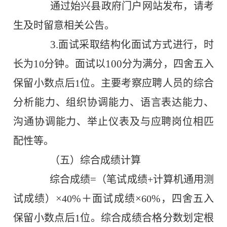
通过始兴县政府门户网站发布，请考
生及时留意相关公告。
3.
面试采取结构化面试方式进行，时
1
100
长为
0
分钟。面试以
分为满分，四舍五入
保留小数点后
1
位。主要考察应聘人员的综合
分析能力、组织协调能力、语言表达能力、
沟通协调能力、举止仪表及与应聘岗位相匹
配性等。
（
五
）综合成绩计算
=
综合成绩
（笔试成绩
+
计算机通用测
×
%
×
%
试成绩）
40
＋面试成绩
60
，四舍五入
保留小数点后
1
位。综合成绩合格分数划定根