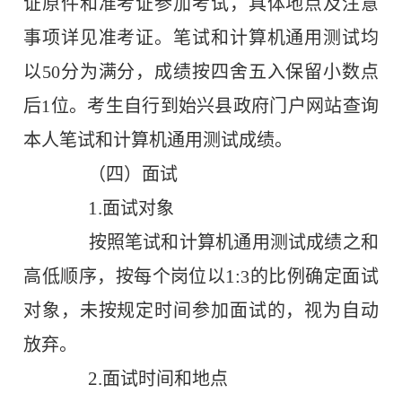
证原件和准考证参加考试，具体地点及注意
事项详见准考证。笔试
和
计算机通用测试
均
以
50
分为满分，成绩按四舍五入保留小数点
后
1
位。考生自行到始兴县政府门户网站查询
本人笔试
和
计算机通用测试成绩。
（
四
）面试
1.
面试对象
按照笔试
和
计算机通用测试成绩
之和
1:
高低顺序，按每个岗位以
3
的比例确定面试
对象，未按规定时间参加面试的，视为自动
放弃。
2.
面试时间和地点