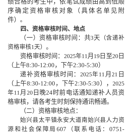
绩合格的考生中，依笔试成绩由高到低顺
序确定资格审核对象（具体名单见附
件）
。
四、资格审核时间、地点
（一）资格审核时间：共
天
3
（含递补
。
资格审核
1
天
）
资格审核时间：
月
日至
日
2025
年
11
19
20
（上午
8:30-12:00
，下午
2:30-5:30
）
递补资格审核时间：
月
日
2025
年
11
21
（上午
8:30-12:00
，下午
2:30-5:30
），
2025
月
日晚
24
时前电话通知递补人员资
年
11
20
格审核，请各考生时刻保持通讯畅通。
（
）资格审核地点：
二
始兴县太平镇永安大道南始兴县人力资
607
0751-
源和社会保障局
（联系电话：