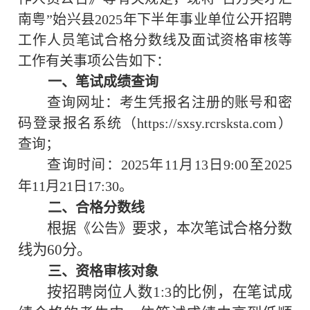
南粤”始兴县
2025
年
下半年
事业单位公开招聘
工作人员笔试合格分数线及
面试
资格审核等
工作有关事项公告如下：
一、笔试成绩查询
查询网址：考生凭报名注册的账号和密
码登录报名系统（https://sxsy.rcrsksta.com
）
查询；
查询时间：
2025
年
11
月
13
日
9:00
至
2025
年
11
月
21
日
17:30
。
二、合格分数线
根据
要求，
笔试合格分数
《公告》
本次
线为
60
分。
三、资格审核对象
按招聘岗位人数
1:
的比例，在笔试成
3