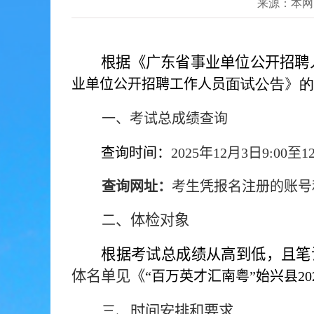
来源：本网
根据《广东省事业单位公开招聘
面试公告》的
业单位公开招聘工作人员
一、考试总成绩查询
查询时间：
2025
年
12
月
3
日
9:00
至
1
查询网址
：
考生凭报名注册的账号
、体检对象
二
根据考试总成绩从高到低，且笔
体名单见《
“百万英才汇南粤”始兴县
20
、时间安排和要求
三