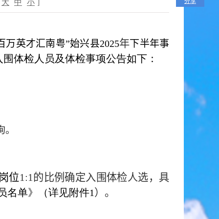
分享
大
中
小
]
年
“百万英才汇南粤”始兴县
2025
下半年事
入围体检人员及体检事项公告如下：
询。
岗位
1:1
的比例确定入围体检人选，具
员名单》（详见附件
）。
1