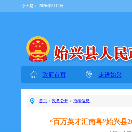
今天是：
2026年8月7日
政府首页
走进始兴
首页
>
政务公开
>
招考信息
“百万英才汇南粤”始兴县