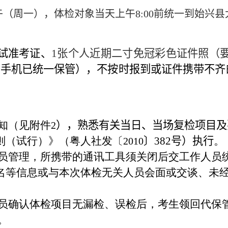
午（周一），体检对象当天上午
8:00
前统一到始兴县
试准考证、
1
张个人近期二寸免冠彩色证件照（
因手机已统一保管），
不按时报到或证件携带不齐
知（见附件
），熟悉有关当日、当场复检项目及
2
则（试行）》（粤人社发〔
〕
382
号）执行
。
2010
员管理，所携带的通讯工具须关闭后交工作人员
名等信息或与本次体检无关人员会面或交谈、未
员确认体检项目无漏检、误检后，考生领回代保
。