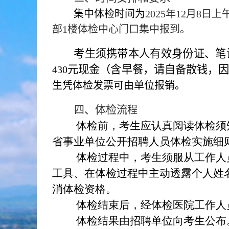
集中体检时间为
2025
年
12
月
8
日上
部
1
楼体检中心门口集中报到。
考生须携带本人有效身份证、笔
元现金（
含早餐，请自备散钱，
430
生凭体检发票可由单位报销。
、体检流
四
程
体检前，考生应认真阅读体检须
省事业单位公开招聘人员体检实施细
体检过程中，考生须服从工作人
工具、在体检过程中主动透露个人姓
消体检资格。
体检结束后，经体检医院工作人
体检结果由招聘单位向考生公布