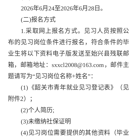
2026
年
6
月
24
至
2026
年
6
月
28
日。
)
(
二
报名方式
1.
采取网上报名方式。见习人员按照公
布的见习岗位条件进行报名，符合条件的毕
业生将以下资料电子版发送至
始兴县残联
邮
箱，邮箱地址：
sxxcl2008@163.com
，邮件主
+
题请写为“见习岗位名称
姓名”：
(1)
《韶关市青年就业见习登记表》（见
2
附件
）；
;
(2)
个人简历
(
3
)
未缴纳社保证明
(4)
见习
岗位需要提供的其他资料（毕业