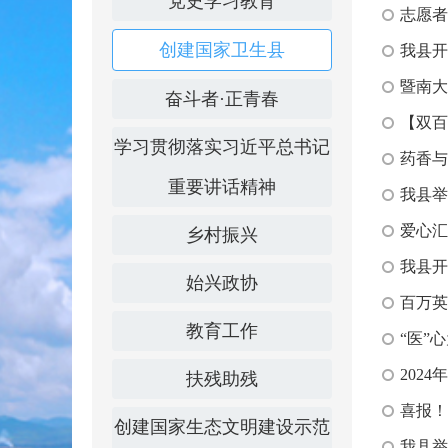
党史学习教育
志愿者
创建国家卫生县
我县开
暨南大
奋斗者·正青春
【双百
学习贯彻落实习近平总书记
药香与
重要讲话精神
我县举
爱心汇
乡村振兴
我县开
始兴政协
百万英
教育工作
“医”
202
扶残助残
喜报！
创建国家生态文明建设示范
我县举