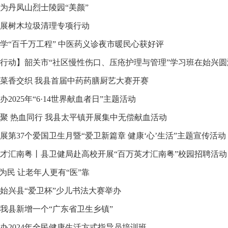
为丹凤山烈士陵园“美颜”
展树木垃圾清理专项行动
学“百千万工程” 中医药义诊夜市暖民心获好评
行动】韶关市“社区慢性伤口、压疮护理与管理”学习班在始兴圆
菜香交织 我县首届中药药膳厨艺大赛开赛
办2025年“6·14世界献血者日”主题活动
聚 热血同行 我县太平镇开展集中无偿献血活动
展第37个爱国卫生月暨“爱卫新篇章 健康‘心’生活”主题宣传活动
才汇南粤丨县卫健局赴高校开展“百万英才汇南粤”校园招聘活动
心为民 让老年人更有“医”靠
4年始兴县“爱卫杯”少儿书法大赛举办
我县新增一个“广东省卫生乡镇”
办2024年全民健康生活方式指导员培训班