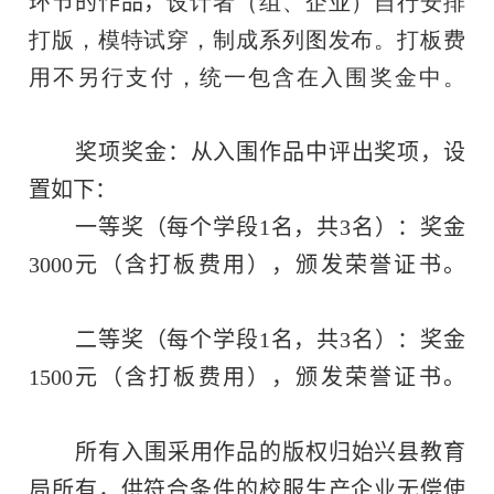
环节的作品
，
设计者（组、企业）自行安排
打版，模特试穿，制成系列图发布。打板费
用不另行支付，统一包含在入围奖金中。
奖项奖金：从入围作品中评出奖项，设
置如下：
一等奖（每个学段
1
名，共
3
名）：奖金
3
000
元（含打板费用），颁发荣誉证书。
二等奖（每个学段
1
名，共
3
名）：奖金
15
00
元（含打板费用），颁发荣誉证书。
所有入围采用作品的版权归
始兴县
教育
局所有，供符合条件的校服生产企业无偿使