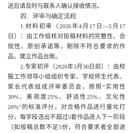
送后请及时与联系人确认接收情况。
四、评审与确定流程
1.
材料初审（
2026
年
4
月
17
日—
5
月
1
7
日）：由工作组核对投稿材料的完整性、合
规性、原创承诺等，剔除不符合要求的作
品，建立作品台账。
2.
专家初评（
2026
年
5
月
3
0
日前）：由校
服工作领导小组组织专家、学校师生代表、
家长代表组成评审委员会，按照“实用性
30%
、美观度
25%
、舒适性
25%
、文化性
20%”
的标准评分，对合格作品进行量化打
分，每学段选出不超过
5
套作品进入下一阶段
（如投稿总数不足
5
份，符合要求者全部进