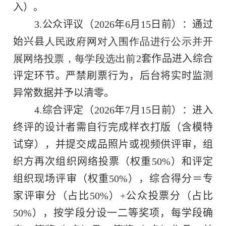
入）。
3.
公众评议（
2026
年
6
月
1
5
日前）：通过
始兴县
人民政府网对入围作品进行公示并开
展网络投票，每学段选出前
2
套作品进入综合
评定环节。严禁刷票行为，后台将实时监测
异常数据并予以清零。
4.
综合评定（
2026
年
7
月
15
日前）：进入
终评的设计者需自行完成样衣打版（含模特
试穿），并提交成品照片或视频供评审，组
织方再次组织网络投票（权重
50%
）和评定
组织现场评审（权重
50%
），综合得分＝专
家评审分（占比
50%
）
+
公众投票分（占比
50%
），按学段分设一二等奖项，每学段确