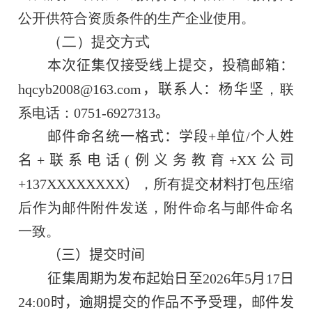
公开供符合资质条件的生产企业使用。
（二）提交方式
本次征集仅接受线上提交，投稿邮箱：
hqcyb2008
@
163
.com
，联系人：
杨华坚
，联
系电话：
0751-
6927313
。
邮件命名统一格式：学段
+
单位
/
个人姓
名
+
联系电话
(
例义务教育
+XX
公司
+137XXXXXXXX
）
，所有提交材料打包压缩
后作为邮件附件发送，附件命名与邮件命名
一致。
（三）提交时间
征集周期为发布起始日至
2026
年
5
月
17
日
24:00
时，逾期提交的作品不予受理，邮件发