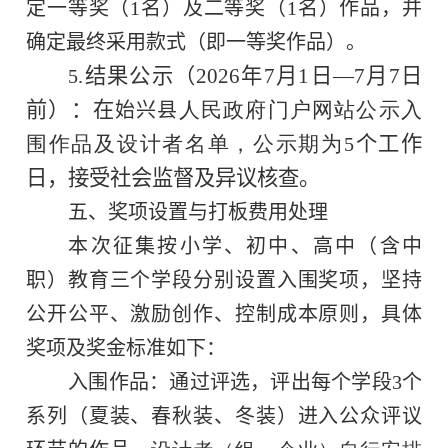
定一等奖（
1
名）及二等奖（
1
名）作品，并
确定最终采用款式（即一等奖作品）。
结果公示（
2026
年
7
月
1
日—
7
月
7
日
5.
前）：在
人民政府门户网站公示入
始兴县
围作品及设计者名单，公示期为
个工作
5
日，接受社会监督及异议核查。
五、奖项设置与打板费用处理
本次征集按
小学、初中
、高中（含中
职）教育三个学段分别设置入围奖项，坚持
公开公平、激励创作、控制成本原则，具体
奖项及奖金标准如下：
入围作品：通过评选，评出每个学段
3
个
系列（夏装、春秋装、冬装）进入公众评议