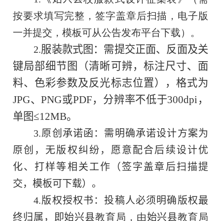
按要求填写完整，签字盖章后扫描，电子版
一并提交，模板可从公告发布平台下载）。
服装款式图：需提交正面、反面及关
2.
键局部细节图（清晰可辨，标注尺寸、面
料、色彩参数及反光标志位置），格式为
JPG
、
PNG
或
PDF
，分辨率不低于
300dpi
，
单图≤
12MB
。
3.
原创承诺函：需明确承诺设计方案为
原创，无版权纠纷，愿意配合后续设计优
化、打样等相关工作（签字盖章后扫描提
交，模板可下载）。
4.
版权授权书：投稿人必须明确版权最
终归属，即
始兴县
教育局，由
始兴县
教育局