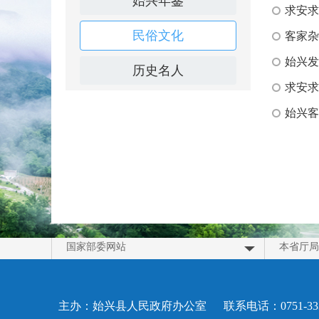
始兴年鉴
求安求
民俗文化
客家杂
始兴发
历史名人
求安求
始兴客
国家部委网站
本省厅局
主办：始兴县人民政府办公室
联系电话：0751-333