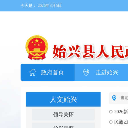
今天是：
2026年8月6日
政府首页
走进始兴
人文始兴
当
202
领导关怀
民族团