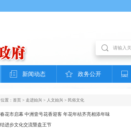
新闻动态
政务公开
前位置：
首页
>
走进始兴
>
人文始兴
>
民俗文化
6新春花市启幕 中洲壹号花香迎客 年花年桔齐亮相添年味
结进步文化交流暨盘王节